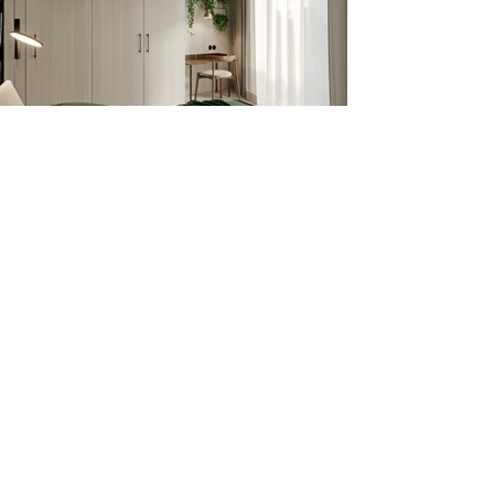
zpět
kontakty
Tvoříme nadčasové interiéry bytů a domů
na míru. Řídíme realizaci od výběru
prověřených dodavatelů až po předání
hotového prostoru, s klidem, kontrolou a
maximální přípravou.
Iva Hájková Studio
Kamenická 18