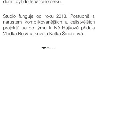
dům i byt do tepajícího celku.
Studio funguje od roku 2013. Postupně s
nárustem komplikovanějších a celistvějších
projektů se do týmu k Ivě Hájkové přidala
Vlaďka Rosypalková a Katka Šmardová.
Tým
Tvoříme nadčasové interiéry bytů a domů
na míru. Řídíme realizaci od výběru
prověřených dodavatelů až po předání
hotového prostoru, s klidem, kontrolou a
maximální přípravou.
Iva Hájková Studio
Kamenická 18
170 00 Praha 7 – Bubeneč
+420 603 866 473
iva@ivahajkova.cz