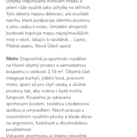
úchytky inspirované motivem hříbků a
jelení růže využité jako úchytky na skříních.
Tyto detaily nejsou dekorací, ale součástí
návrhu, která podporuje identitu prostoru
a jeho vazbu k místu. Umístění stropních
bodovek kopíruje mapu nejzajímavějších
míst v okolí, lákající k návštěvě… Lipno,
Plešné jezero, Nové Údolí apod.
Motiv:
Dispozičně je apartmán rozdělen
na hlavní obytný prostor a samostatnou
koupelnu o velikosti 2,16 m². Obytná část
integruje kuchyň, jídelní kout, pracovní
místo, spaní až pro čtyři osoby a úložné
prostory tak, aby rodina v bytě mohla
fungovat. Koupelna je vybavena
sprchovým koutem, toaletou s bidetovou
sprškou a umyvadlem. Návrh pracuje s
maximálním využitím plochy a klade důraz
na ergonomii, funkčnost a dlouhodobou
použitelnost.
Vybavení apartmánu je řešeno převážně