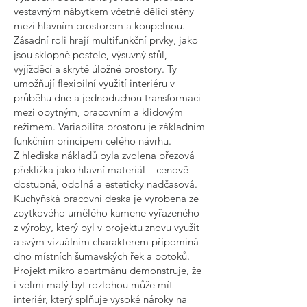
vestavným nábytkem včetně dělící stěny
mezi hlavním prostorem a koupelnou.
Zásadní roli hrají multifunkční prvky, jako
jsou sklopné postele, výsuvný stůl,
vyjížděcí a skryté úložné prostory. Ty
umožňují flexibilní využití interiéru v
průběhu dne a jednoduchou transformaci
mezi obytným, pracovním a klidovým
režimem. Variabilita prostoru je základním
funkčním principem celého návrhu.
Z hlediska nákladů byla zvolena březová
překližka jako hlavní materiál – cenově
dostupná, odolná a esteticky nadčasová.
Kuchyňská pracovní deska je vyrobena ze
zbytkového umělého kamene vyřazeného
z výroby, který byl v projektu znovu využit
a svým vizuálním charakterem připomíná
dno místních šumavských řek a potoků.
Projekt mikro apartmánu demonstruje, že
i velmi malý byt rozlohou může mít
interiér, který splňuje vysoké nároky na