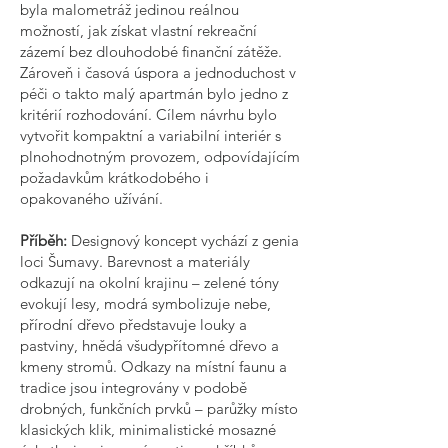
byla malometráž jedinou reálnou
možností, jak získat vlastní rekreační
zázemí bez dlouhodobé finanční zátěže.
Zároveň i časová úspora a jednoduchost v
péči o takto malý apartmán bylo jedno z
kritérií rozhodování. Cílem návrhu bylo
vytvořit kompaktní a variabilní interiér s
plnohodnotným provozem, odpovídajícím
požadavkům krátkodobého i
opakovaného užívání.
Příběh:
Designový koncept vychází z genia
loci Šumavy. Barevnost a materiály
odkazují na okolní krajinu – zelené tóny
evokují lesy, modrá symbolizuje nebe,
přírodní dřevo představuje louky a
pastviny, hnědá všudypřítomné dřevo a
kmeny stromů. Odkazy na místní faunu a
tradice jsou integrovány v podobě
drobných, funkčních prvků – parůžky místo
klasických klik, minimalistické mosazné